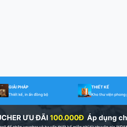
GIẢI PHÁP
THIẾT KẾ
Thiết kế, in ấn đồng bộ
Kho thư viện phong
UCHER ƯU ĐÃI
100.000Đ
Áp dụng ch
ail để nhận voucher và tư vấn thiết kế miễn phí từ chuyên gia I