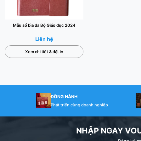
Mẫu sổ bìa da Bộ Giáo dục 2024
Liên hệ
Xem chi tiết & đặt in
ĐỒNG HÀNH
Phát triển cùng doanh nghiệp
NHẬP NGAY VO
Đăng ký em