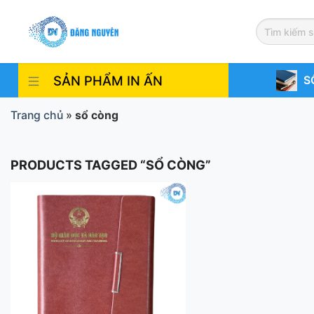
Skip
to
content
SẢN PHẨM IN ẤN
S
Trang chủ
»
sổ còng
PRODUCTS TAGGED “SỔ CÒNG”