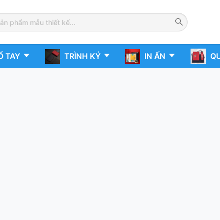
Ổ TAY
TRÌNH KÝ
IN ẤN
QU