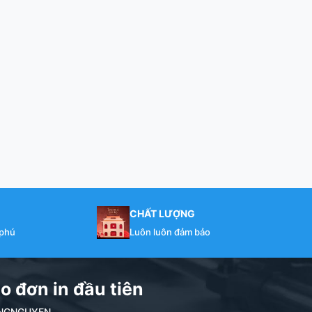
CHẤT LƯỢNG
 phú
Luôn luôn đảm bảo
o đơn in đầu tiên
NDANGNGUYEN