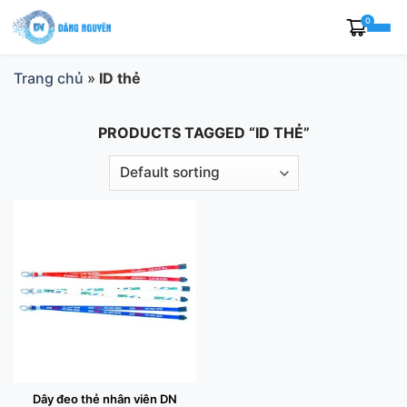
Skip
0
to
content
Trang chủ
»
ID thẻ
PRODUCTS TAGGED “ID THẺ”
Dây đeo thẻ nhân viên DN