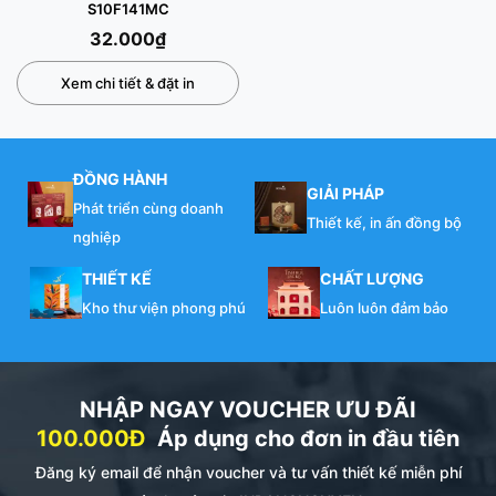
S10F141MC
32.000
₫
Xem chi tiết & đặt in
ĐỒNG HÀNH
GIẢI PHÁP
Phát triển cùng doanh
Thiết kế, in ấn đồng bộ
nghiệp
THIẾT KẾ
CHẤT LƯỢNG
Kho thư viện phong phú
Luôn luôn đảm bảo
NHẬP NGAY VOUCHER ƯU ĐÃI
100.000Đ
Áp dụng cho đơn in đầu tiên
Đăng ký email để nhận voucher và tư vấn thiết kế miễn phí