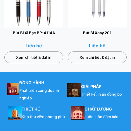
Bút Bi Xi Bạc BP-4114A
Bút Bi Xoay 201
Liên hệ
Liên hệ
Xem chi tiết & đặt in
Xem chi tiết & đặt in
ĐỒNG HÀNH
GIẢI PHÁP
Phát triển cùng doanh
Thiết kế, in ấn đồng bộ
nghiệp
THIẾT KẾ
CHẤT LƯỢNG
Kho thư viện phong phú
Luôn luôn đảm bảo