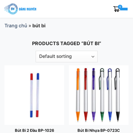
Skip
0
to
content
Trang chủ
»
bút bi
PRODUCTS TAGGED “BÚT BI”
Bút Bi 2 Đầu BP-1026
Bút Bi Nhựa BP-0723C