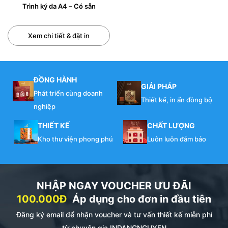
Trình ký da A4 – Có sẵn
Xem chi tiết & đặt in
ĐỒNG HÀNH
GIẢI PHÁP
Phát triển cùng doanh
Thiết kế, in ấn đồng bộ
nghiệp
THIẾT KẾ
CHẤT LƯỢNG
Kho thư viện phong phú
Luôn luôn đảm bảo
NHẬP NGAY VOUCHER ƯU ĐÃI
100.000Đ
Áp dụng cho đơn in đầu tiên
Đăng ký email để nhận voucher và tư vấn thiết kế miễn phí
từ chuyên gia INDANGNGUYEN