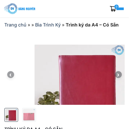
Skip
0
to
content
Trang chủ
»
»
Bìa Trình Ký
»
Trình ký da A4 – Có Sẵn
‹
›