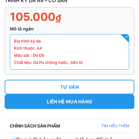
TRÌNH KÝ DA A4 – CÓ SẴN
105.000
₫
Mô tả ngắn:
Bìa trình ký da
Kích thước: A4
Màu sắc : Đỏ Đô
Chất liệu: Da Pu chống nước , bền bỉ
TƯ VẤN
LIÊN HỆ MUA HÀNG
CHÍNH SÁCH SẢN PHẨM
TÌM HIỂU THÊM