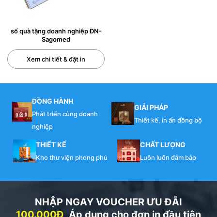
nước, dễ vệ sinh. Lý tưởng cho môi trường đặc thù,
học sinh.
sổ quà tặng doanh nghiệp ĐN-
Sổ Lò Xo Bìa Kraft: Bìa giấy Kraft màu nâu. Ưu điểm:
Sagomed
Phong cách vintage, mộc mạc, thân thiện môi
Xem chi tiết & đặt in
trường.
Phân Loại Theo Gáy Lò Xo:
ĐỒNG HÀNH
Lò Xo Kim Loại (Kẽm sơn tĩnh điện): Bền chắc nhất,
GIẢI PHÁP
giữ form tốt, cảm giác cao cấp. Màu phổ biến: đen,
Phát triển cùng doanh
Thiết kế, in ấn đồng bộ
trắng, bạc, vàng đồng.
nghiệp
THIẾT KẾ
CHẤT LƯỢNG
Lò Xo Nhựa: Nhẹ, đa dạng màu sắc, an toàn hơn,
Kho thư viện phong phú
Luôn luôn đảm bảo
chi phí thường rẻ hơn.
NHẬP NGAY VOUCHER ƯU ĐÃI
100.000Đ
Áp dụng cho đơn in đầu tiên