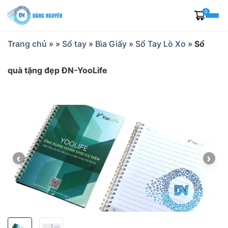
Skip
0
to
content
Trang chủ
»
»
Sổ tay
»
Bìa Giấy
»
Sổ Tay Lò Xo
»
Sổ
quà tặng đẹp ĐN-YooLife
‹
›