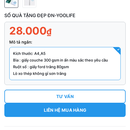
SỔ QUÀ TẶNG ĐẸP ĐN-YOOLIFE
28.000
₫
Mô tả ngắn:
Kích thước: A4,A5
Bìa : giấy couche 300 gsm in ấn màu sắc theo yêu cầu
Ruột sổ : giấy ford trắng 80gsm
Lò xo thép không gỉ sơn trắng
TƯ VẤN
LIÊN HỆ MUA HÀNG