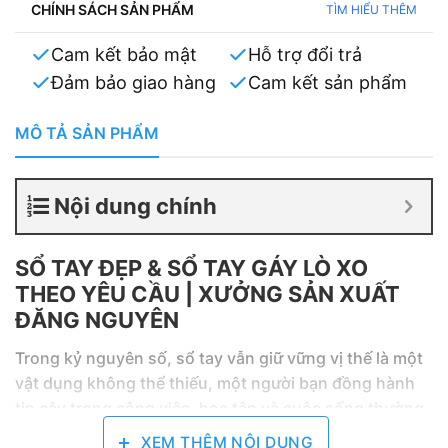
CHÍNH SÁCH SẢN PHẨM
TÌM HIỂU THÊM
Cam kết bảo mật
Hỗ trợ đổi trả
Đảm bảo giao hàng
Cam kết sản phẩm
MÔ TẢ SẢN PHẨM
Nội dung chính
SỔ TAY ĐẸP & SỔ TAY GÁY LÒ XO
THEO YÊU CẦU | XƯỞNG SẢN XUẤT
ĐĂNG NGUYÊN
Trong kỷ nguyên số, sổ tay vẫn giữ vững vị thế là một
vật dụng không thể thiếu, một người bạn đồng hành
tin cậy trong công việc, học tập và cuộc sống thường
ngày. Từ việc ghi chú nhanh ý tưởng, lập kế hoạch
XEM THÊM NỘI DUNG