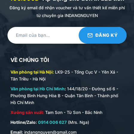
Đăng ký email để nhận voucher và tư vấn thiết kế miễn phí
từ chuyên gia INDANGNGUYEN
VỀ CHÚNG TÔI
Văn phòng tại Hà Nội:
LK9-25 - Tổng Cục V - Yên Xá -
Tân Triều - Hà Nội
Văn phòng tại Hồ Chí Minh
:
144/18/20 - Đường số 6 -
sổ lò xo YooLife
Phường Bình Hưng Hòa B - Quận Tân Bình - Thành phố
Hồ Chí Minh
Bảng Tóm Tắt Các Loại Sổ Lò Xo Phổ Biến:
Xưởng sản xuất:
Tam Sơn - Từ Sơn - Bắc Ninh
Hotline/Zalo:
0914 006 627
(Mrs. Nga)
Loại
Loại Lò
Ưu Điểm Nổi Bật
Thường Dùng Cho
Bìa
Xo
Email:
indangnguyen@gmail.com