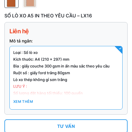
SỔ LÒ XO A5 IN THEO YÊU CẦU – LX16
Liên hệ
Mô tả ngắn:
Loại : Sổ lò xo
Kích thước: A4 (210 x 297) mm
Bìa : giấy couche 300 gsm in ấn màu sắc theo yêu cầu
Ruột sổ : giấy ford trắng 80gsm
Lò xo thép không gỉ sơn trắng
LƯU Ý :
Số lượng đặt hàng tối thiểu: 100 quyển
Giá: Thay đổi theo yêu cầu riêng, giá trên website cho số
XEM THÊM
lượng từ 200 quyển
Thời gian sản xuất : 10-15 ngày phụ thuộc vào số lượng và
yêu cầu kĩ thuật
TƯ VẤN