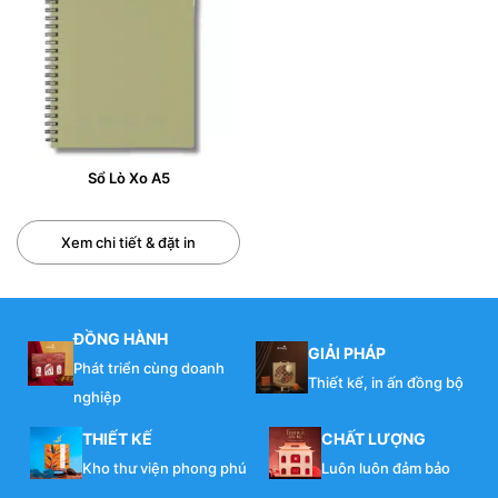
ngày làm việc).
– Bước 4 : Khách duyệt mẫu. Chốt mẫu.
– Bước 5 : Tiến hành sản xuất, gia công, đóng gói.
– Bước 6 : Giao hàng, nghiệm thu hàng hóa.
Sổ Lò Xo A5
– Bước 7 :Thanh toán 50% giá trị đơn hàng khi nhận đủ
hàng và nghiệm thu xong
Xem chi tiết & đặt in
Quý khách
đặt in
càng nhiều, giá thành sẽ càng giảm.
Thời gian hoàn thành cho mỗi đơn hàng (tối thiểu 50
cuốn) có thể hoàn thiện trong vòng 48h đồng hồ nếu
quý khách đã có sẵn file thiết kế hoàn chỉnh.
ĐỒNG HÀNH
GIẢI PHÁP
Phát triển cùng doanh
Thiết kế, in ấn đồng bộ
nghiệp
0/5
(0 Reviews)
THIẾT KẾ
CHẤT LƯỢNG
Kho thư viện phong phú
Luôn luôn đảm bảo