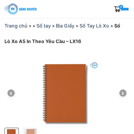
Skip
0
to
content
Trang chủ
»
»
Sổ tay
»
Bìa Giấy
»
Sổ Tay Lò Xo
»
Sổ
Lò Xo A5 In Theo Yêu Cầu – LX16
‹
›