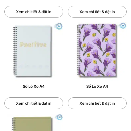
Sổ Lò Xo A4:
Kích thước 210 x 297 mm = 21 x 29,7
cm.
Xem chi tiết & đặt in
Xem chi tiết & đặt in
Sổ Lò Xo A5 :
Kích thước 170 x 240 mm = 21 x 24 cm.
Sổ lò xo A6 :
Kích thước 105 x 148 mm = 10,5 x 14,8
cm.
Sổ lò xo A7 :
Kích thước 74 x 105 mm = 7,4 x 10,5 cm.
CÁCH ĐẶT IN SỔ TAY LÒ XO THEO
YÊU CẦU
– Bước 1 : trao đổi thông tin yêu cầu với bộ phận kinh
Sổ Lò Xo A4
Sổ Lò Xo A4
doanh. Chốt đơn hàng về số lượng, thời gian, giá
thành.
Xem chi tiết & đặt in
Xem chi tiết & đặt in
– Bước 2 : Khách hàng đặt cọc 50% giá trị đơn hàng.
– Bước 3 : In Đăng Nguyên tiến hành lên mẫu đemo.
Sau đó gửi khách hàng duyệt (thời gian làm mẫu từ 1-2