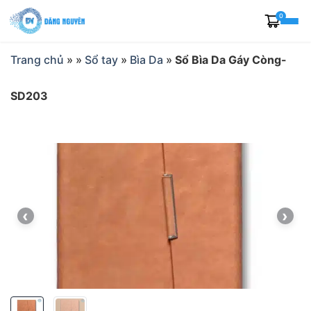
Skip
0
to
content
Trang chủ
»
»
Sổ tay
»
Bìa Da
»
Sổ Bìa Da Gáy Còng-
SD203
‹
›