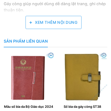
Gáy còng giúp người dùng dễ dàng lật trang, ghi chép
thuận tiện.
Sổ bìa da gáy còng
có nhiều công dụng khác nhau, có
XEM THÊM NỘI DUNG
thể dùng để ghi chép công việc, ghi chép kiến thức,
ghi chép … Sổ bìa da gáy còng cũng là một món quà
tặng ý nghĩa dành cho bạn bè, người thân, đối tác.
SẢN PHẨM LIÊN QUAN
Mẫu sổ bìa da Bộ Giáo dục 2024
Sổ bìa da gáy còng ST38