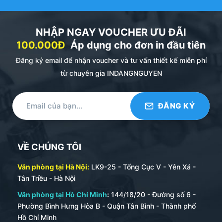
Địa chỉ sản xuất sổ da cao cấp giá tốt nhất ? Giao
hàng nhanh, nhiều mẫu đẹp ?
NHẬP NGAY VOUCHER ƯU ĐÃI
Hãy liên hệ với Xưởng sản xuất sổ tay – Đăng Nguyên.
100.000Đ
Áp dụng cho đơn in đầu tiên
Những Thông Tin Cần Thiết Khi Sản Xuất
Đăng ký email để nhận voucher và tư vấn thiết kế miễn phí
Sổ Tay
từ chuyên gia INDANGNGUYEN
+ Số lượng đặt in tối thiểu từ 50 quyển đối với sổ tay
bìa da
để có báo giá tốt nhất.
+ Kích thước SỔ TAY PHỔ BIẾN :
– Sổ tay A4 : 20.5×29.7 cm
VỀ CHÚNG TÔI
– Sổ tay A5 (ĐƯỢC ƯA CHUỘNG NHẤT) : 14.5×20.5
Văn phòng tại Hà Nội:
LK9-25 - Tổng Cục V - Yên Xá -
cm
Tân Triều - Hà Nội
– Sổ tay A6.
Văn phòng tại Hồ Chí Minh
:
144/18/20 - Đường số 6 -
Phường Bình Hưng Hòa B - Quận Tân Bình - Thành phố
+
Chất liệu làm bìa sổ :
Quý khách có thể lựa chọn làm
Hồ Chí Minh