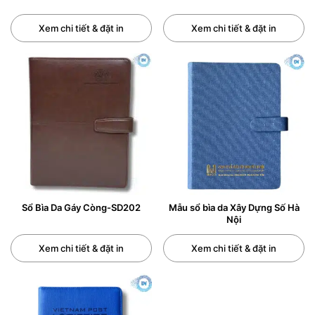
Xem chi tiết & đặt in
Xem chi tiết & đặt in
SỔ CÒNG – SỔ DA BÌA CÒNG
Sổ còng , sổ da bìa còng là một trong các vật phẩm
quà tặng cao cấp, quà tặng sự kiện, quà tặng hội nghị
khách hàng, quà tặng hội thảo trong các dịp của công
ty.
Sổ Bìa Da Gáy Còng-SD202
Mẫu sổ bìa da Xây Dựng Số Hà
Nội
Phần bìa sổ da
Khách hàng có thể lựa chọn nhiều loại da khác nhau
Xem chi tiết & đặt in
Xem chi tiết & đặt in
tùy vào mục đích sử dụng và ngân sách: chất liệu PU
cao cấp, simili nhiều loại, simili giả da,…in, khắc, dập
chimg tên, logo in lên bìa sổ (có thể 1, 2 hay 3 vị trí tuỳ
yêu cầu)