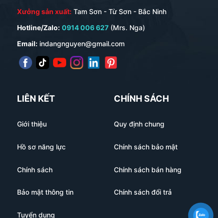
bìa sổ da bằng da thật , da Pu, Da Simili.
Xưởng sản xuất:
Tam Sơn - Từ Sơn - Bắc Ninh
+ In logo lên bìa sổ : Ép nhũ, Ép nhiệt, Khắc Laser hay
Hotline/Zalo:
0914 006 627
(Mrs. Nga)
Gắn mác đồng ?
Email:
indangnguyen@gmail.com
+ Ruột sổ :
Cung cấp các thông tin về ruột sổ như :
ruột bao nhiêu trang (80 – 100 -120 – 200 trang). In
mấy trang màu, có in logo lên các trang ruột không ?
Chất liệu giấy làm ruột sổ là gì ?
LIÊN KẾT
CHÍNH SÁCH
Giới thiệu
Quy định chung
Hồ sơ năng lực
Chính sách bảo mật
Chính sách
Chính sách bán hàng
Bảo mật thông tin
Chính sách đổi trả
Tuyển dụng