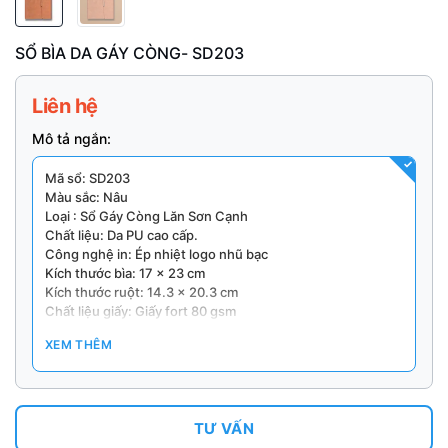
SỔ BÌA DA GÁY CÒNG- SD203
Liên hệ
Mô tả ngắn:
Mã sổ: SD203
Màu sắc: Nâu
Loại : Sổ Gáy Còng Lăn Sơn Cạnh
Chất liệu: Da PU cao cấp.
Công nghệ in: Ép nhiệt logo nhũ bạc
Kích thước bìa: 17 x 23 cm
Kích thước ruột: 14.3 x 20.3 cm
Chất liệu giấy: Giấy fort 80 gsm
Số trang: 100 tờ (200 trang).
XEM THÊM
In ấn: Nhận theo yêu cầu của khách hàng
Lưu ý :
– Số lượng đặt hàng tối thiểu : 100 quyển/ đơn hàng
– Giá trên website áp dụng khi in từ 200 quyển trở lên. Giá
TƯ VẤN
thay đổi tùy thuộc vào đơn hàng cụ thể !