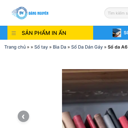
Skip
to
content
SẢN PHẨM IN ẤN
S
Trang chủ
»
»
Sổ tay
»
Bìa Da
»
Sổ Da Dán Gáy
»
Sổ da A6
‹