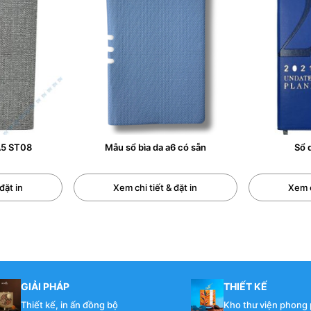
A5 ST08
Mẫu sổ bìa da a6 có sẵn
Sổ 
đặt in
Xem chi tiết & đặt in
Xem c
GIẢI PHÁP
THIẾT KẾ
Thiết kế, in ấn đồng bộ
Kho thư viện phong