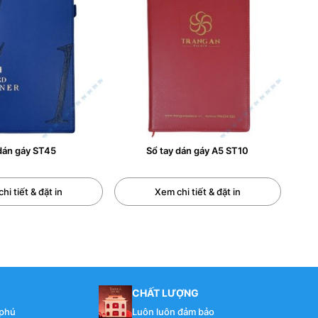
dán gáy ST45
Sổ tay dán gáy A5 ST10
hi tiết & đặt in
Xem chi tiết & đặt in
CHẤT LƯỢNG
 phú
Luôn luôn đảm bảo