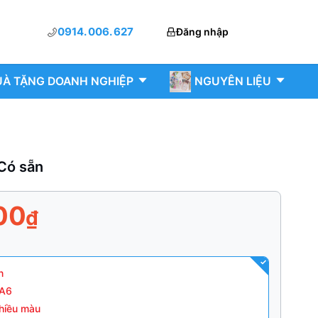
0914. 006. 627
Đăng nhập
À TẶNG DOANH NGHIỆP
NGUYÊN LIỆU
 Có sẵn
00
₫
n
 A6
hiều màu