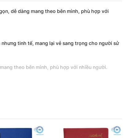
ỏ gọn, dễ dàng mang theo bên mình, phù hợp với
 nhưng tinh tế, mang lại vẻ sang trọng cho người sử
g mang theo bên mình, phù hợp với nhiều người.