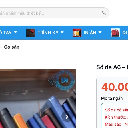
Ổ TAY
TRÌNH KÝ
IN ẤN
QU
 – Có sẵn
Sổ da A6 –
40.0
Mô tả ngắn:
Sổ da có sẵ
›
Kích thước:
Màu sắc : N