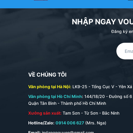
NHẬP NGAY VO
Đăng ký em
VỀ CHÚNG TÔI
Văn phòng tại Hà Nội:
LK9-25 - Tổng Cục V - Yên Xá -
Văn phòng tại Hồ Chí Minh
:
144/18/20 - Đường số 6 
Quận Tân Bình - Thành phố Hồ Chí Minh
Xưởng sản xuất:
Tam Sơn - Từ Sơn - Bắc Ninh
Hotline/Zalo:
0914 006 627
(Mrs. Nga)
Email:
indangnguyen@gmail.com