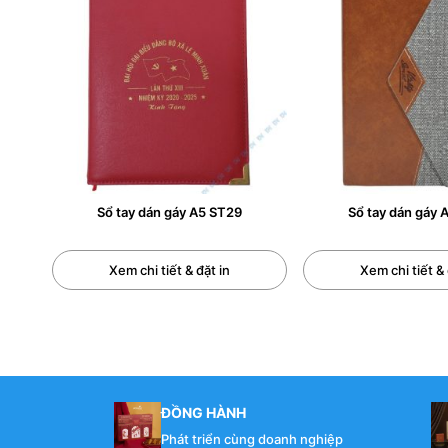
Sổ tay dán gáy A5 ST29
Sổ tay dán gáy 
Xem chi tiết & đặt in
Xem chi tiết & 
ĐỒNG HÀNH
Phát triển cùng doanh nghiệp