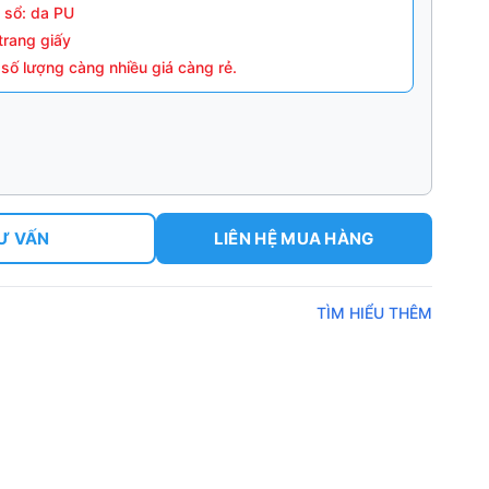
a sổ: da PU
trang giấy
 số lượng càng nhiều giá càng rẻ.
Ư VẤN
LIÊN HỆ MUA HÀNG
TÌM HIỂU THÊM