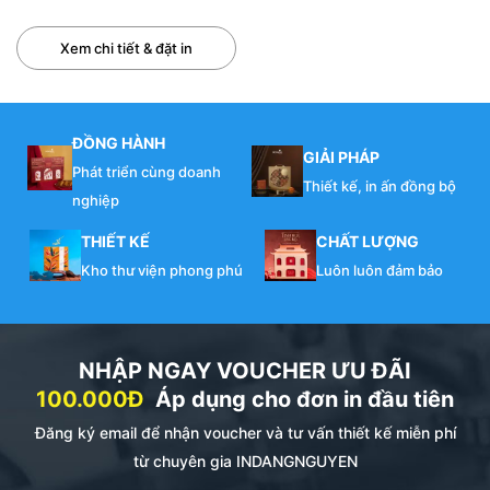
Xem chi tiết & đặt in
ĐỒNG HÀNH
GIẢI PHÁP
Phát triển cùng doanh
Thiết kế, in ấn đồng bộ
nghiệp
THIẾT KẾ
CHẤT LƯỢNG
Kho thư viện phong phú
Luôn luôn đảm bảo
NHẬP NGAY VOUCHER ƯU ĐÃI
100.000Đ
Áp dụng cho đơn in đầu tiên
Đăng ký email để nhận voucher và tư vấn thiết kế miễn phí
từ chuyên gia INDANGNGUYEN