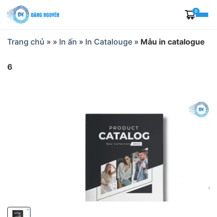
Skip
0
to
content
Trang chủ
»
»
In ấn
»
In Catalouge
»
Mẫu in catalogue
6