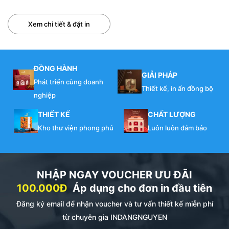
Xem chi tiết & đặt in
ĐỒNG HÀNH
GIẢI PHÁP
Phát triển cùng doanh
Thiết kế, in ấn đồng bộ
nghiệp
THIẾT KẾ
CHẤT LƯỢNG
Kho thư viện phong phú
Luôn luôn đảm bảo
NHẬP NGAY VOUCHER ƯU ĐÃI
100.000Đ
Áp dụng cho đơn in đầu tiên
Đăng ký email để nhận voucher và tư vấn thiết kế miễn phí
từ chuyên gia INDANGNGUYEN