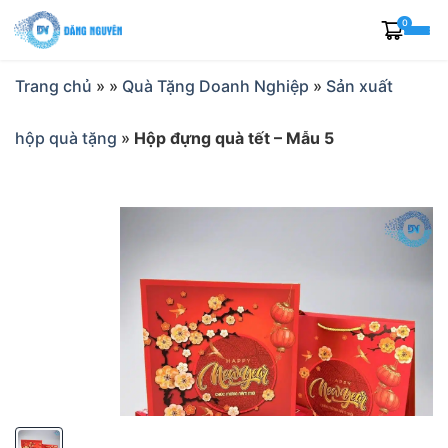
Skip
0
to
content
Trang chủ
»
»
Quà Tặng Doanh Nghiệp
»
Sản xuất
hộp quà tặng
»
Hộp đựng quà tết – Mẫu 5