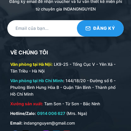
Đăng ký email để nhận voucher và tư vấn thiết kế miễn phí
từ chuyên gia INDANGNGUYEN
VỀ CHÚNG TÔI
Văn phòng tại Hà Nội:
LK9-25 - Tổng Cục V - Yên Xá -
Tân Triều - Hà Nội
Văn phòng tại Hồ Chí Minh
:
144/18/20 - Đường số 6 -
Phường Bình Hưng Hòa B - Quận Tân Bình - Thành phố
Hồ Chí Minh
Xưởng sản xuất:
Tam Sơn - Từ Sơn - Bắc Ninh
Hotline/Zalo:
0914 006 627
(Mrs. Nga)
Email:
indangnguyen@gmail.com