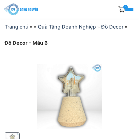
Skip
0
to
content
Trang chủ
»
»
Quà Tặng Doanh Nghiệp
»
Đồ Decor
»
Đồ Decor – Mẫu 6