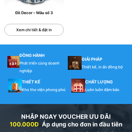
Đồ Decor – Mẫu số 3
Xem chi tiết & đặt in
ĐỒNG HÀNH
GIẢI PHÁP
Phát triển cùng doanh
Thiết kế, in ấn đồng bộ
nghiệp
THIẾT KẾ
CHẤT LƯỢNG
Kho thư viện phong phú
Luôn luôn đảm bảo
NHẬP NGAY VOUCHER ƯU ĐÃI
100.000Đ
Áp dụng cho đơn in đầu tiên