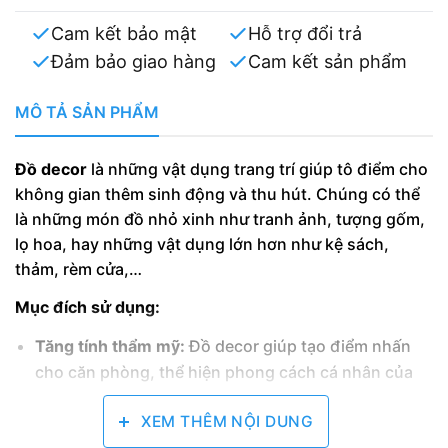
Cam kết bảo mật
Hỗ trợ đổi trả
Đảm bảo giao hàng
Cam kết sản phẩm
MÔ TẢ SẢN PHẨM
Đồ decor
là những vật dụng trang trí giúp tô điểm cho
không gian thêm sinh động và thu hút. Chúng có thể
là những món đồ nhỏ xinh như tranh ảnh, tượng gốm,
lọ hoa, hay những vật dụng lớn hơn như kệ sách,
thảm, rèm cửa,…
Mục đích sử dụng:
Tăng tính thẩm mỹ:
Đồ decor giúp tạo điểm nhấn
cho căn phòng, thể hiện phong cách cá nhân của
gia chủ.
XEM THÊM NỘI DUNG
Tạo sự hài hòa:
Đồ decor giúp cân bằng bố cục, tạo