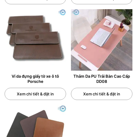
1. VÍ ĐỰNG CARD LÀ GÌ? ĐỊNH NGHĨA
& CÔNG DỤNG CHI TIẾT
Ví đựng card
(hay còn gọi là
card holder
,
ví thẻ
,
ví
mini
) là một loại ví nhỏ gọn, được thiết kế chuyên biệt
để chứa đựng và sắp xếp các loại thẻ (card) và một số
giấy tờ nhỏ. Khác với ví tiền truyền thống có nhiều
ngăn lớn cho tiền mặt, ví đựng card tập trung vào các
khe đựng thẻ được bố trí khoa học, tối ưu hóa không
gian cho các loại thẻ phổ biến.
Ví da đựng giấy tờ xe ô tô
Thảm Da PU Trải Bàn Cao Cấp
Porsche
DD08
Mục đích chính của ví đựng card là mang lại sự tiện lợi,
Xem chi tiết & đặt in
Xem chi tiết & đặt in
gọn gàng, an toàn và thể hiện phong cách cho người
sử dụng. Nó thường được dùng để chứa các loại thẻ
sau:
Thẻ ngân hàng:
Bao gồm thẻ ATM, thẻ tín dụng, thẻ
ghi nợ… với kích thước chuẩn
8.5 x 5.4 cm
. Các khe