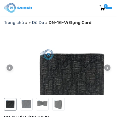
Skip
0
to
content
Trang chủ
»
»
Đồ Da
»
DN-16-Ví Đựng Card
‹
›