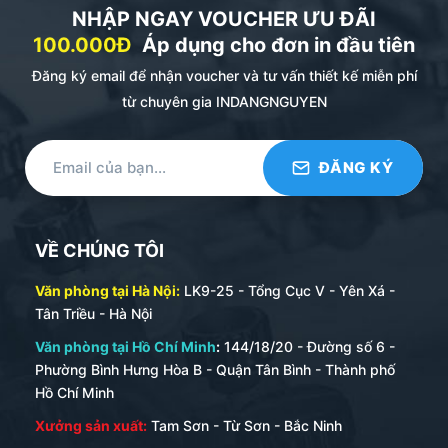
NHẬP NGAY VOUCHER ƯU ĐÃI
kẹp tiền để bạn gấp gọn một vài tờ tiền khi cần
100.000Đ
Áp dụng cho đơn in đầu tiên
thiết.
Đăng ký email để nhận voucher và tư vấn thiết kế miễn phí
từ chuyên gia INDANGNGUYEN
VỀ CHÚNG TÔI
Văn phòng tại Hà Nội:
LK9-25 - Tổng Cục V - Yên Xá -
Tân Triều - Hà Nội
Văn phòng tại Hồ Chí Minh
:
144/18/20 - Đường số 6 -
Phường Bình Hưng Hòa B - Quận Tân Bình - Thành phố
Hồ Chí Minh
Xưởng sản xuất:
Tam Sơn - Từ Sơn - Bắc Ninh