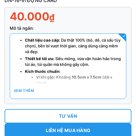
DN-16-VÍ ĐỰNG CARD
40.000
₫
Mô tả ngắn:
Chất liệu cao cấp:
Da thật 100% (bò, dê, cá sấu tùy
chọn), bền bỉ vượt thời gian, càng dùng càng mềm
và đẹp.
Thiết kế tối ưu:
Siêu mỏng, vừa vặn hoàn hảo trong
túi áo, túi quần mà không gây cộm.
Kích thước chuẩn:
Ví khi gập: Khoảng
10.5cm x 7.5cm
(dài x
rộng).
Số ngăn: Tối ưu cho 4-8 thẻ.
XEM THÊM
Phù hợp với: Thẻ ngân hàng, CCCD mới, bằng
lái PET (kích thước chuẩn
5.4cm x 8.5cm
).
Có thể có ngăn nhỏ đựng tiền mặt gấp gọn.
TƯ VẤN
Lợi ích nổi bật:
Bảo vệ thẻ khỏi trầy xước, cong vênh.
LIÊN HỆ MUA HÀNG
Sắp xếp gọn gàng, dễ dàng truy cập.