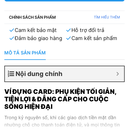
Nâng tầm phong cách cá nhân, thể hiện sự
chuyên nghiệp, tinh tế.
Trải nghiệm sự tiện lợi và đẳng cấp cùng Ví Card Da
CHÍNH SÁCH SẢN PHẨM
TÌM HIỂU THÊM
Thật từ Dang Nguyen!
Cam kết bảo mật
Hỗ trợ đổi trả
Đảm bảo giao hàng
Cam kết sản phẩm
MÔ TẢ SẢN PHẨM
Nội dung chính
VÍ ĐỰNG CARD: PHỤ KIỆN TỐI GIẢN,
TIỆN LỢI & ĐẲNG CẤP CHO CUỘC
SỐNG HIỆN ĐẠI
Trong kỷ nguyên số, khi các giao dịch tiền mặt dần
nhường chỗ cho thanh toán điện tử, và mọi thông tin