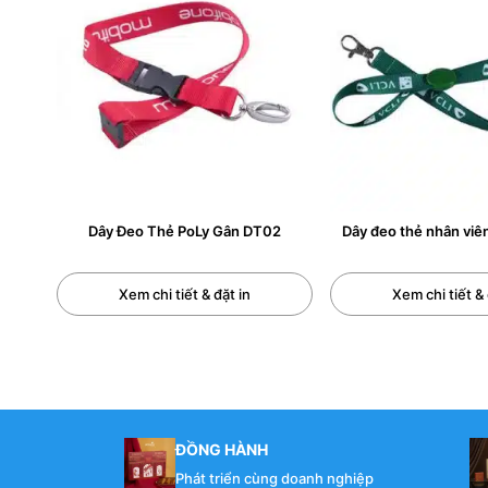
CÁC LOẠI DÂY ĐEO THẺ PHỔ BIẾN H
+ Dây đeo thẻ satin
Dây Đeo Thẻ PoLy Gân DT02
Dây đeo thẻ nhân viê
+ Dây đeo thẻ Poly
+ Dây đeo thẻ Cao su ép nhiệt
Xem chi tiết & đặt in
Xem chi tiết & 
+ Dây đeo thẻ lụa dệt
+ Dây đeo thẻ Nilong giá rẻ.
Phân loain dây đeo thẻ theo chức năng bao gồm : dây
Kích thước dây đeo thẻ phổ biến nhất là : Chiều dài 
ĐỒNG HÀNH
Phát triển cùng doanh nghiệp