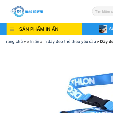
Skip
to
content
SẢN PHẨM IN ẤN
S
Trang chủ
»
»
In ấn
»
In dây đeo thẻ theo yêu cầu
»
Dây đ