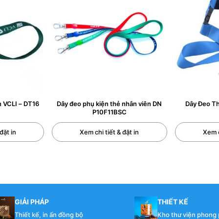
IỆN NAY
n VCLI – DT16
Dây đeo phụ kiện thẻ nhân viên DN
Dây Đeo Th
P10F11BSC
đặt in
Xem chi tiết & đặt in
Xem c
 đeo thẻ nhân viên, dây đeo thẻ sinh viên, dây đeo thẻ hội
90cm , Chiều rộng : 1cm, 1.5cm, 2cm.
GIẢI PHÁP
THIẾT KẾ
Thiết kế, in ấn đồng bộ
Kho thư viện phong