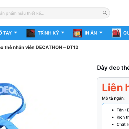
Ổ TAY
TRÌNH KÝ
IN ẤN
QU
eo thẻ nhân viên DECATHON – DT12
Dây đeo th
Liên 
Mô tả ngắn:
Tên :
Kích t
Chất l