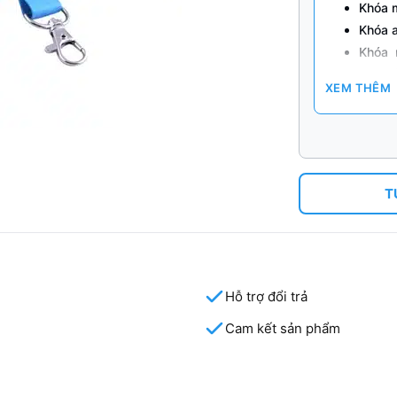
Khóa 
Khóa a
Khóa 
Nút gi
XEM THÊM
Yoyo 
In ấn 
GIÁ B
1.000 
Đóng g
T
/1.00
Hỗ trợ đổi trả
Cam kết sản phẩm