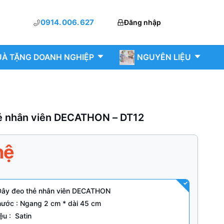
0914. 006. 627
Đăng nhập
À TẶNG DOANH NGHIỆP
NGUYÊN LIỆU
ẻ nhân viên DECATHON – DT12
hệ
 Dây đeo thẻ nhân viên DECATHON
hước : Ngang 2 cm * dài 45 cm
iệu : Satin