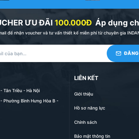
IÊN :
̣n kinh doanh của In Đăng Nguyên.
UCHER ƯU ĐÃI
100.000Đ
Áp dụng ch
ch hàng bảng mẫu dây và giá để khách hàng lựa chọn.
ail để nhận voucher và tư vấn thiết kế miễn phí từ chuyên gia I
 logo cần in với nhân viên kinh doanh để lên đơn hàng.
in với bộ phận thiết kế để tiến hành in.
 hàng. Thời gian in ấn thông thường từ 3-5 ngày tùy thuộc 
LIÊN KẾT
g Nguyên :
tại đây
 Tân Triều - Hà Nội
Giới thiệu
- Phường Bình Hưng Hòa B -
Hồ sơ năng lực
Chính sách
Bảo mật thông tin