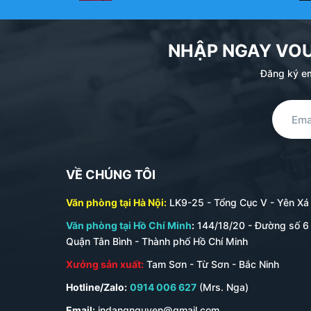
QUY TRÌNH IN DÂY ĐEO THẺ NHÂN V
– Khách hàng gửi yêu cầu
in dây đeo thẻ
đến bộ phâ
NHẬP NGAY VO
– Bộ phận kinh doanh của Đăng Nguyên sẽ gửi tới khá
Đăng ký em
– Quý khách hàng chốt mẫu dây, số lượng cần in và
– Sau khi thống nhất đơn hàng, quý khách duyệt market 
– In Đăng Nguyên tiến hành in theo yêu cầu của khách
– Giao hàng và nghiệm thu.
VỀ CHÚNG TÔI
Xem chi tiết dịch vụ in dây đeo thẻ tại xưởng in Đăn
Văn phòng tại Hà Nội:
LK9-25 - Tổng Cục V - Yên Xá -
Văn phòng tại Hồ Chí Minh
:
144/18/20 - Đường số 6 
0/5
(0 Reviews)
Quận Tân Bình - Thành phố Hồ Chí Minh
Xưởng sản xuất:
Tam Sơn - Từ Sơn - Bắc Ninh
Hotline/Zalo:
0914 006 627
(Mrs. Nga)
Email:
indangnguyen@gmail.com