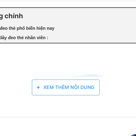
g chính
 đeo thẻ phổ biến hiện nay
 dây đeo thẻ nhân viên :
XEM THÊM NỘI DUNG