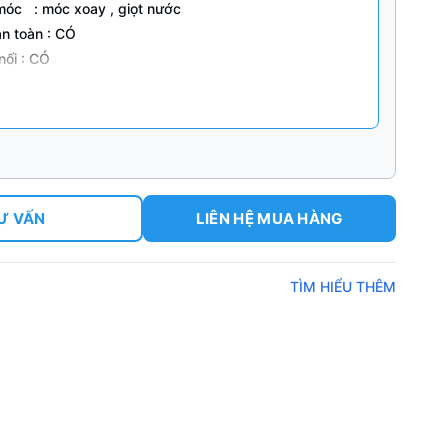
móc : móc xoay , giọt nước
n toàn : CÓ
nối : CÓ
ảm dây : Không
: Không
: in hình ảnh, logo nhiều màu sắc theo yêu cầu
ÁN : 24.000 VND ( chưa VAT10% – giá cho số lượng
dây trở lên )
ói : 100 dây / bao nylon , 10 bao nylon/ 1 thùng carton
Ư VẤN
LIÊN HỆ MUA HÀNG
0 dây
TÌM HIỂU THÊM