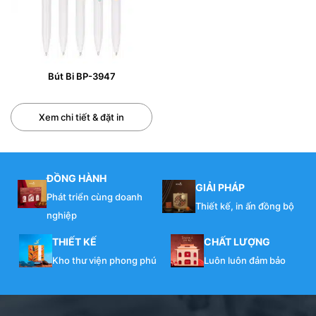
Tư vấn trước trong và sau bán nhiệt tình 24/24.
Đặt hàng online nhanh chóng tiện lợi, tiết kiệm thời
gian và chi phí.
Thông tin liên hệ đặt hàng :
Bút Bi BP-3947
Hotline : 0914006627 – Email :
indangnguyen@gmail.com
Xem chi tiết & đặt in
Xem chi tiết dịch vụ in bút bi :
tại đây
ĐỒNG HÀNH
GIẢI PHÁP
0/5
(0 Reviews)
Phát triển cùng doanh
Thiết kế, in ấn đồng bộ
nghiệp
THIẾT KẾ
CHẤT LƯỢNG
Kho thư viện phong phú
Luôn luôn đảm bảo