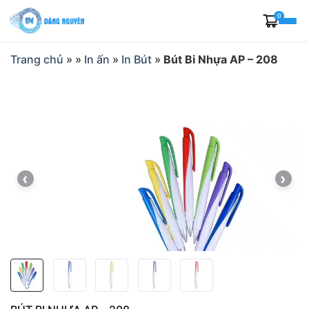
Skip
0
to
content
Trang chủ
»
»
In ấn
»
In Bút
»
Bút Bi Nhựa AP – 208
‹
›