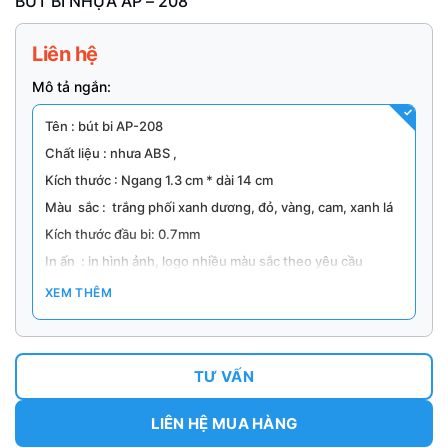
BÚT BI NHỰA AP – 208
Liên hệ
Mô tả ngắn:
Tên : bút bi AP-208
Chất liệu : nhưa ABS ,
Kích thước : Ngang 1.3 cm * dài 14 cm
Màu sắc : trắng phối xanh dương, đỏ, vàng, cam, xanh lá
Kích thước đầu bi: 0.7mm
In ấn : in hình ảnh, logo nhiều màu sắc theo yêu cầu
Bút thích hợp dùng làm quà tặng, khuyến mãi
XEM THÊM
Đóng gói : 1 cây /1bao OPP, 50 cây / hộp giấy, 20
hộp/thùng carton /1.000 cây .
TƯ VẤN
LIÊN HỆ MUA HÀNG