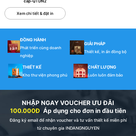
cấp-QTDN2
Xem chi tiết & đặt in
ĐỒNG HÀNH
GIẢI PHÁP
Phát triển cùng doanh
Thiết kế, in ấn đồng bộ
nghiệp
THIẾT KẾ
CHẤT LƯỢNG
Kho thư viện phong phú
Luôn luôn đảm bảo
NHẬP NGAY VOUCHER ƯU ĐÃI
100.000Đ
Áp dụng cho đơn in đầu tiên
Đăng ký email để nhận voucher và tư vấn thiết kế miễn phí
từ chuyên gia INDANGNGUYEN