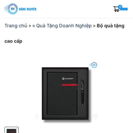
Skip
0
to
content
Trang chủ
»
»
Quà Tặng Doanh Nghiệp
»
Bộ quà tặng
cao cấp