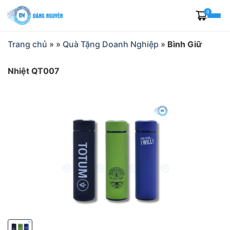
Skip
0
to
content
Trang chủ
»
»
Quà Tặng Doanh Nghiệp
»
Bình Giữ
Nhiệt QT007