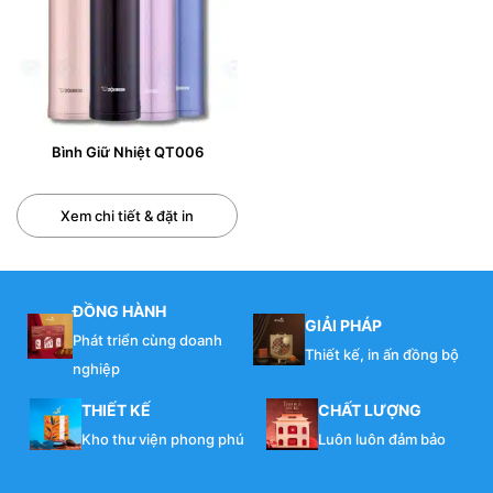
Bình Giữ Nhiệt QT006
Xem chi tiết & đặt in
ĐỒNG HÀNH
GIẢI PHÁP
Phát triển cùng doanh
Thiết kế, in ấn đồng bộ
nghiệp
THIẾT KẾ
CHẤT LƯỢNG
Kho thư viện phong phú
Luôn luôn đảm bảo