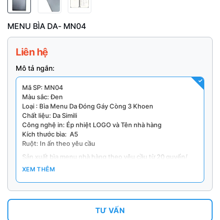
MENU BÌA DA- MN04
Liên hệ
Mô tả ngắn:
Mã SP: MN04
Màu sắc: Đen
Loại : Bìa Menu Da Đóng Gáy Còng 3 Khoen
Chất liệu: Da Simili
Công nghệ in: Ép nhiệt LOGO và Tên nhà hàng
Kích thước bìa: A5
Ruột: In ấn theo yêu cầu
Sản xuất bìa menu nhà hàng theo yêu cầu từ 20 quyển/
đơn hàng.
XEM THÊM
TƯ VẤN