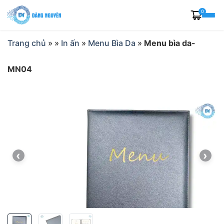
Skip
0
to
content
Trang chủ
»
»
In ấn
»
Menu Bìa Da
»
Menu bìa da-
MN04
‹
›