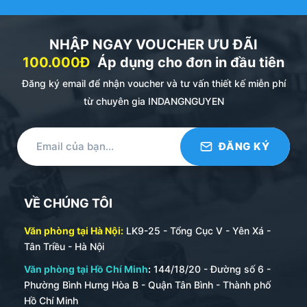
doanh. Chốt đơn hàng về số lượng, thời gian, giá
thành.
NHẬP NGAY VOUCHER ƯU ĐÃI
– Bước 2 : Khách hàng đặt cọc 50% giá trị đơn hàng.
100.000Đ
Áp dụng cho đơn in đầu tiên
– Bước 3 : In Đăng Nguyên tiến hành lên mẫu đemo.
Đăng ký email để nhận voucher và tư vấn thiết kế miễn phí
Sau đó gửi khách hàng duyệt (thời gian làm mẫu từ 1-2
từ chuyên gia INDANGNGUYEN
ngày làm việc).
– Bước 4 : Khách duyệt mẫu. Chốt mẫu.
– Bước 5 : Tiến hành sản xuất, gia công, đóng gói.
– Bước 6 : Giao hàng, nghiệm thu hàng hóa.
VỀ CHÚNG TÔI
– Bước 7 :Thanh toán 50% giá trị đơn hàng khi nhận đủ
Văn phòng tại Hà Nội:
LK9-25 - Tổng Cục V - Yên Xá -
hàng và nghiệm thu xong.
Tân Triều - Hà Nội
Xem chi tiết dịch vụ in bìa menu theo yêu cầu của
Văn phòng tại Hồ Chí Minh
:
144/18/20 - Đường số 6 -
chúng tôi :
tại đây
Phường Bình Hưng Hòa B - Quận Tân Bình - Thành phố
Hồ Chí Minh