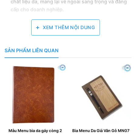
chất liệu da, mang lại vẻ ngoài sang trọng và đẳng
cấp cho doanh nghiệp.
Bền bỉ: Menu bìa da có độ bền cao, sử dụng được
lâu dài.
XEM THÊM NỘI DUNG
Thể hiện sự chuyên nghiệp: Menu bìa da được in
thông tin rõ ràng, dễ đọc, giúp khách hàng dễ dàng
SẢN PHẨM LIÊN QUAN
lựa chọn món ăn, đồ uống. Ngoài ra, menu bìa da
còn có thể được in logo, slogan, hoặc hình ảnh của
doanh nghiệp, giúp thể hiện sự chuyên nghiệp của
doanh nghiệp.
Thu hút sự chú ý của khách hàng: Menu bìa da có
thiết kế đẹp mắt, thu hút sự chú ý của khách hàng.
Nếu bạn đang tìm kiếm một sản phẩm menu cao cấp,
sang trọng và đẳng cấp, thì menu bìa da là một lựa
chọn hoàn hảo.
Mẫu Menu bìa da gáy còng 2
Bìa Menu Da Giả Vân Gỗ MN07
CÁC LOẠI BÌA MENU DA PHỔ BIẾN