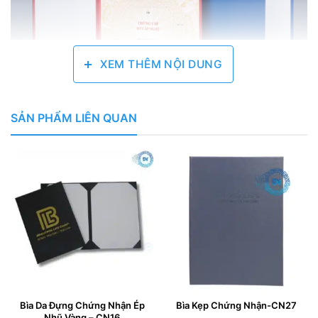
XEM THÊM NỘI DUNG
SẢN PHẨM LIÊN QUAN
Bìa kẹp bằng tốt nghiệp bán sẵn
Bìa đựng bằng tốt nghiệp
được sử dụng để bọc bên
ngoài tấm bằng hay các chứng chỉ, giấy chứng nhận,
bằng khen thật… mang lại sự sang trọng, lịch sự và
tôn lên giá trị của tấm bằng. Đây là sản phẩm không
không thể thiếu góp phần mang lại thành công trong
mỗi buổi lễ tốt nghiệp.
Bìa Da Đựng Chứng Nhận Ép
Bìa Kẹp Chứng Nhận-CN27
CHẤT LIỆU
Nhũ Vàng – CN16