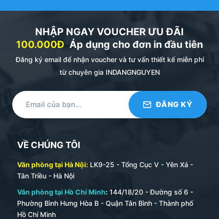
–
Bước 1
: trao đổi thông tin yêu cầu với bộ phận kinh
doanh. Chốt đơn hàng về số lượng, thời gian, giá
NHẬP NGAY VOUCHER ƯU ĐÃI
thành.
100.000Đ
Áp dụng cho đơn in đầu tiên
+
Số lượng đặt in ấn theo yêu cầu tối thiểu
:
50 BÌA /
Đăng ký email để nhận voucher và tư vấn thiết kế miễn phí
Đơn Hàng
từ chuyên gia INDANGNGUYEN
+ Kích thước :
Các kích thước bìa kẹp bằng phổ biến nhất:
. Bìa Kẹp bằng tốt nghiệp A4 :20.5×29.7 cm (Đây là
kích thước phổ biến nhất hiện nay)
VỀ CHÚNG TÔI
. Bìa Kẹp bằng tốt nghiệp A5 : 14.5×20.5 cm
Văn phòng tại Hà Nội:
LK9-25 - Tổng Cục V - Yên Xá -
–
Bước 2
: Khách hàng đặt cọc 50% giá trị đơn hàng.
Tân Triều - Hà Nội
–
Bước 3
: In Đăng Nguyên tiến hành lên mẫu đemo.
Văn phòng tại Hồ Chí Minh
:
144/18/20 - Đường số 6 -
Sau đó gửi khách hàng duyệt (thời gian làm mẫu từ 1-2
Phường Bình Hưng Hòa B - Quận Tân Bình - Thành phố
ngày làm việc).
Hồ Chí Minh