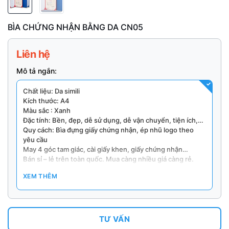
BÌA CHỨNG NHẬN BẰNG DA CN05
Liên hệ
Mô tả ngắn:
Chất liệu: Da simili
Kích thước: A4
Màu sắc : Xanh
Đặc tính: Bền, đẹp, dễ sử dụng, dễ vận chuyển, tiện ích,…
Quy cách: Bìa đựng giấy chứng nhận, ép nhũ logo theo
yêu cầu
May 4 góc tam giác, cài giấy khen, giấy chứng nhận…
Bán sỉ – lẻ trên toàn quốc. Mua càng nhiều giá càng rẻ.
In logo theo yêu cầu Số lượng tối thiểu: 20 cái.
XEM THÊM
Thời gian làm hàng: 7 – 10 ngày.
TƯ VẤN