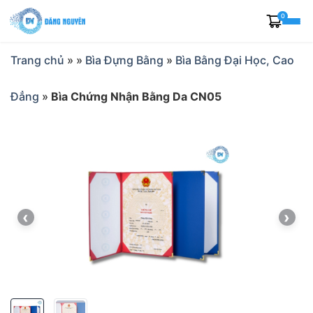
Skip
0
to
content
Trang chủ
»
»
Bìa Đựng Bằng
»
Bìa Bằng Đại Học, Cao
Đẳng
»
Bìa Chứng Nhận Bằng Da CN05
‹
›