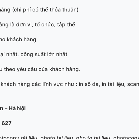
hàng (chi phí có thể thỏa thuận)
ng là đơn vị, tổ chức, tập thể
ho khách hàng
i nhất, công suất lớn nhất
ệu theo yêu cầu của khách hàng.
ách hàng các lĩnh vực như : in sổ da, in tài liệu, scan 
n – Hà Nội
6 627
otocopy tài liệu, photo tai lieu, pho to tai lieu, photocopy t