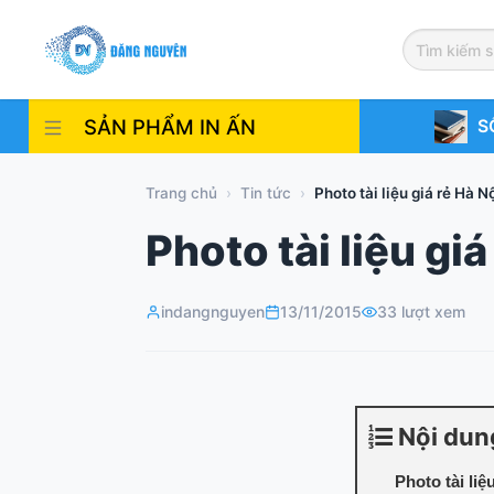
Skip
to
content
SẢN PHẨM IN ẤN
S
Trang chủ
›
Tin tức
›
Photo tài liệu giá rẻ Hà N
Photo tài liệu giá
indangnguyen
13/11/2015
33 lượt xem
Nội dun
Photo tài liệ