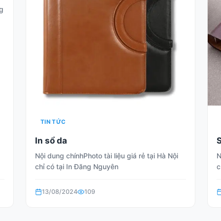
ng
TIN TỨC
In sổ da
S
Nội dung chínhPhoto tài liệu giá rẻ tại Hà Nội
N
chỉ có tại In Đăng Nguyên
c
13/08/2024
109