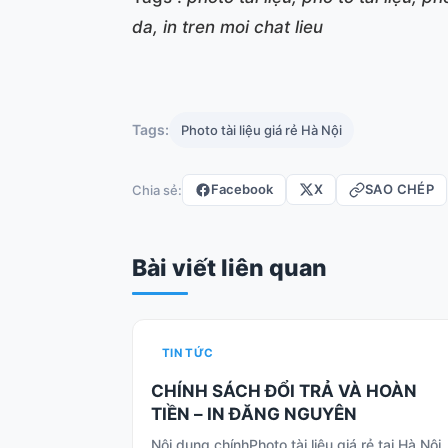
da, in tren moi chat lieu
Tags:
Photo tài liệu giá rẻ Hà Nội
Facebook
X
SAO CHÉP
Chia sẻ:
Bài viết liên quan
TIN TỨC
CHÍNH SÁCH ĐỔI TRẢ VÀ HOÀN
TIỀN – IN ĐĂNG NGUYÊN
Nội dung chínhPhoto tài liệu giá rẻ tại Hà Nội