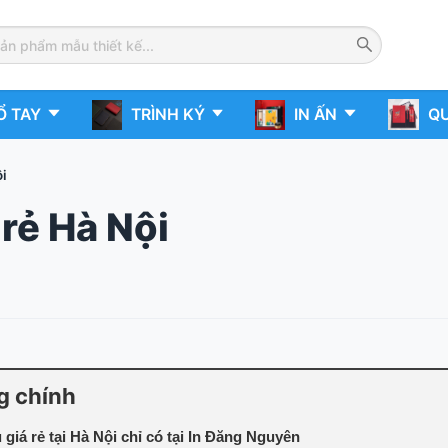
Ổ TAY
TRÌNH KÝ
IN ẤN
QU
ội
 rẻ Hà Nội
g chính
u giá rẻ tại Hà Nội chỉ có tại In Đăng Nguyên