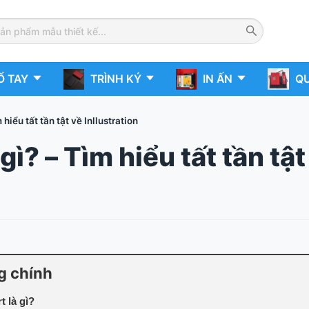
Ổ TAY
TRÌNH KÝ
IN ẤN
QU
m hiểu tất tần tật về Inllustration
à gì? – Tìm hiểu tất tần tậ
g chính
rt là gì?