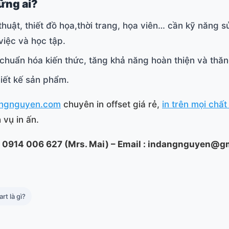
hững ai?
huật, thiết đồ họa,thời trang, họa viên… cần kỹ năng
việc và học tập.
chuẩn hóa kiến thức, tăng khả năng hoàn thiện và thăn
iết kế sản phẩm.
angnguyen.com
chuyên in offset giá rẻ,
in trên mọi chất 
 vụ in ấn.
 : 0914 006 627 (Mrs. Mai) – Email : indangnguyen@g
art là gì?