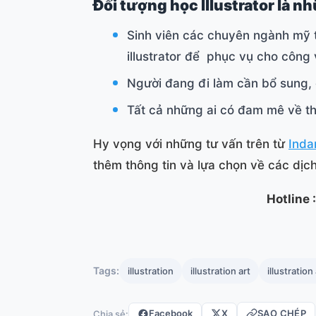
Đối tượng học Illustrator là n
Sinh viên các chuyên ngành mỹ t
illustrator để phục vụ cho công 
Người đang đi làm cần bổ sung, 
Tất cả những ai có đam mê về th
Hy vọng với những tư vấn trên từ
Ind
thêm thông tin và lựa chọn về các dịch
Hotline
Tags:
illustration
illustration art
illustration 
Facebook
X
SAO CHÉP
Chia sẻ: