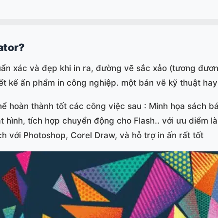
ator?
ẩn xác và đẹp khi in ra, đường vẽ sắc xảo (tương đương
thiết kế ấn phẩm in công nghiệp. một bản vẽ kỹ thuật h
hể hoàn thành tốt các công việc sau : Minh họa sách b
oạt hình, tích hợp chuyển động cho Flash.. với ưu diểm l
ch với Photoshop, Corel Draw, và hỗ trợ in ấn rất tốt