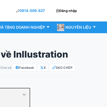
0914. 006. 627
Đăng nhập
À TẶNG DOANH NGHIỆP
NGUYÊN LIỆU
t về Inllustration
Facebook
X
SAO CHÉP
Chia sẻ: