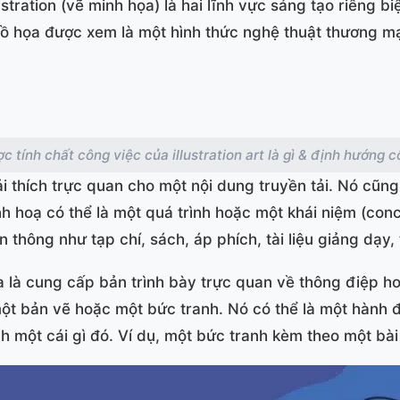
ustration (vẽ minh họa) là hai lĩnh vực sáng tạo riêng b
 đồ họa được xem là một hình thức nghệ thuật thương m
c tính chất công việc của illustration art là gì & định hướng c
iải thích trực quan cho một nội dung truyền tải. Nó cũng
nh hoạ có thể là một quá trình hoặc một khái niệm (con
hông như tạp chí, sách, áp phích, tài liệu giảng dạy, t
 là cung cấp bản trình bày trực quan về thông điệp ho
một bản vẽ hoặc một bức tranh. Nó có thể là một hành 
h một cái gì đó. Ví dụ, một bức tranh kèm theo một bài