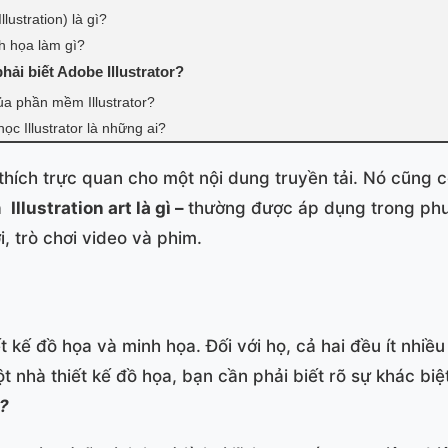
llustration) là gì?
h họa làm gì?
hải biết Adobe Illustrator?
a phần mềm Illustrator?
ọc Illustrator là những ai?
i thích trực quan cho một nội dung truyền tải. Nó cũng c
a
Illustration art là gì –
thường được áp dụng trong phươ
ơi, trò chơi video và phim.
t kế đồ họa và minh họa. Đối với họ, cả hai đều ít nhi
t nhà thiết kế đồ họa, bạn cần phải biết rõ sự khác bi
t?