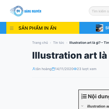
Skip
to
content
SẢN PHẨM IN ẤN
S
Trang chủ
›
Tin tức
›
Illustration art là gì? – Tì
Illustration art l
tân hoàng
14/11/2020
23 lượt xem
Nội dun
illustration a