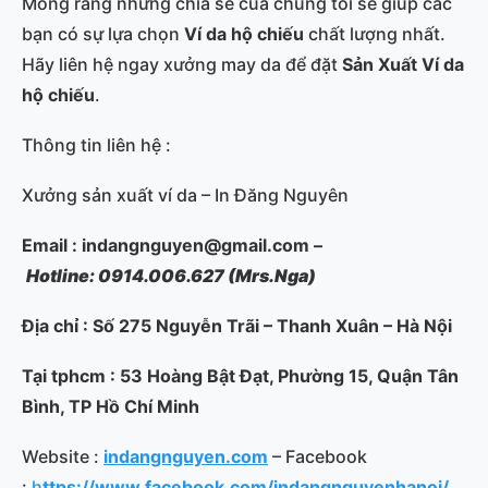
Mong rằng những chia sẻ của chúng tôi sẽ giúp các
bạn có sự lựa chọn
Ví da hộ chiếu
chất lượng nhất.
Hãy liên hệ ngay xưởng may da để đặt
Sản Xuất Ví
da
hộ chiếu
.
Thông tin liên hệ :
Xưởng sản xuất ví da – In Đăng Nguyên
Email : indangnguyen@gmail.com –
Hotline: 0914.006.627 (Mrs.Nga)
Địa chỉ : Số 275 Nguyễn Trãi – Thanh Xuân – Hà Nội
Tại tphcm : 53 Hoàng Bật Đạt, Phường 15, Quận Tân
Bình, TP Hồ Chí Minh
Website :
indangnguyen.com
– Facebook
:
h
ttps://www.facebook.com/indangnguyenhanoi/