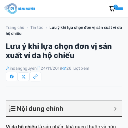
Skip
0
to
content
Trang chủ
›
Tin tức
›
Lưu ý khi lựa chọn đơn vị sản xuất ví da
hộ chiếu
Lưu ý khi lựa chọn đơn vị sản
xuất ví da hộ chiếu
indangnguyen
24/11/2019
26 lượt xem
Nội dung chính
Ví
da hộ chiếu
là sản phẩm khá quen thuộc và hữu