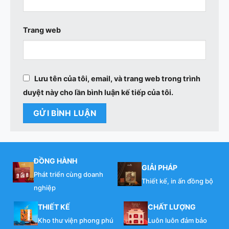
Trang web
Lưu tên của tôi, email, và trang web trong trình
duyệt này cho lần bình luận kế tiếp của tôi.
ĐỒNG HÀNH
GIẢI PHÁP
Phát triển cùng doanh
Thiết kế, in ấn đồng bộ
nghiệp
THIẾT KẾ
CHẤT LƯỢNG
Kho thư viện phong phú
Luôn luôn đảm bảo