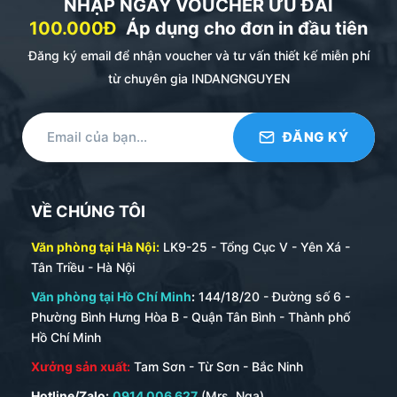
NHẬP NGAY VOUCHER ƯU ĐÃI
100.000Đ
Áp dụng cho đơn in đầu tiên
Đăng ký email để nhận voucher và tư vấn thiết kế miễn phí
từ chuyên gia INDANGNGUYEN
VỀ CHÚNG TÔI
Văn phòng tại Hà Nội:
LK9-25 - Tổng Cục V - Yên Xá -
Tân Triều - Hà Nội
Văn phòng tại Hồ Chí Minh
:
144/18/20 - Đường số 6 -
Phường Bình Hưng Hòa B - Quận Tân Bình - Thành phố
Hồ Chí Minh
Xưởng sản xuất:
Tam Sơn - Từ Sơn - Bắc Ninh
Hotline/Zalo:
0914 006 627
(Mrs. Nga)