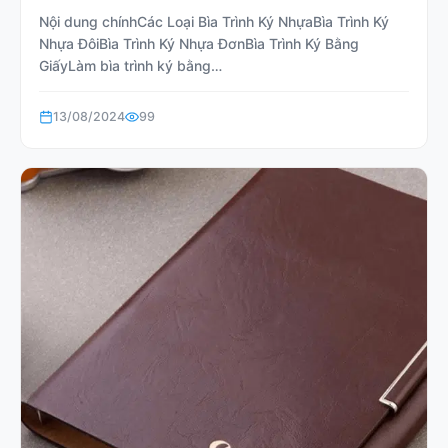
Nội dung chínhCác Loại Bìa Trình Ký NhựaBìa Trình Ký
Nhựa ĐôiBìa Trình Ký Nhựa ĐơnBìa Trình Ký Bằng
GiấyLàm bìa trình ký bằng…
13/08/2024
99