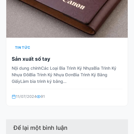
TIN TỨC
Sản xuất sổ tay
Nội dung chínhCác Loại Bìa Trình Ký NhựaBìa Trình Ký
Nhựa ĐôiBìa Trình Ký Nhựa ĐơnBìa Trình Ký Bằng
GiấyLàm bìa trình ký bằng…
11/07/2024
91
Để lại một bình luận