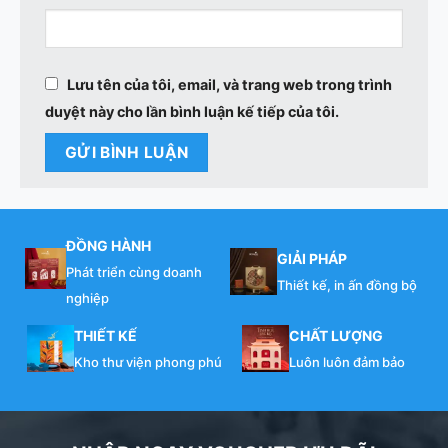
Lưu tên của tôi, email, và trang web trong trình
duyệt này cho lần bình luận kế tiếp của tôi.
ĐỒNG HÀNH
GIẢI PHÁP
Phát triển cùng doanh
Thiết kế, in ấn đồng bộ
nghiệp
THIẾT KẾ
CHẤT LƯỢNG
Kho thư viện phong phú
Luôn luôn đảm bảo