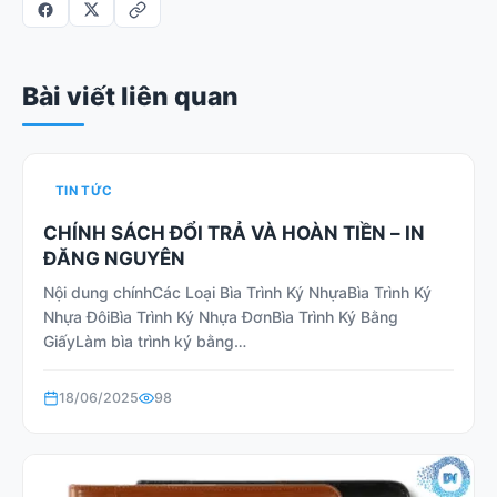
Bài viết liên quan
TIN TỨC
CHÍNH SÁCH ĐỔI TRẢ VÀ HOÀN TIỀN – IN
ĐĂNG NGUYÊN
Nội dung chínhCác Loại Bìa Trình Ký NhựaBìa Trình Ký
Nhựa ĐôiBìa Trình Ký Nhựa ĐơnBìa Trình Ký Bằng
GiấyLàm bìa trình ký bằng…
18/06/2025
98