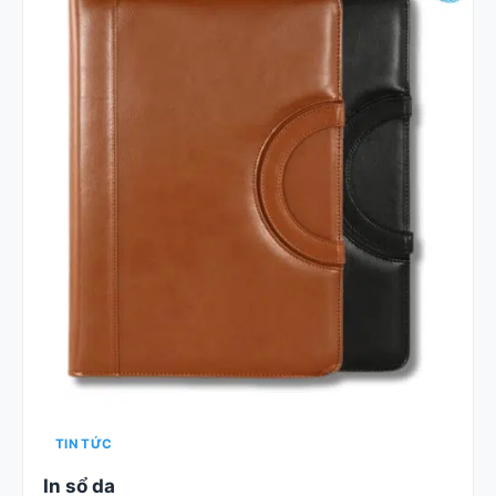
TIN TỨC
In sổ da