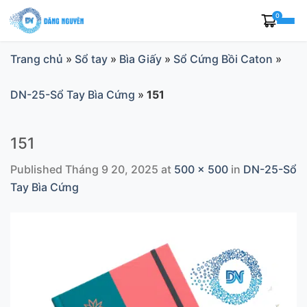
Skip
0
to
content
Trang chủ
»
Sổ tay
»
Bìa Giấy
»
Sổ Cứng Bồi Caton
»
DN-25-Sổ Tay Bìa Cứng
»
151
151
Published
Tháng 9 20, 2025
at
500 × 500
in
DN-25-Sổ
Tay Bìa Cứng