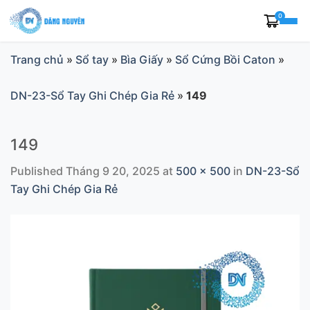
Skip
0
to
content
Trang chủ
»
Sổ tay
»
Bìa Giấy
»
Sổ Cứng Bồi Caton
»
DN-23-Sổ Tay Ghi Chép Gia Rẻ
»
149
149
Published
Tháng 9 20, 2025
at
500 × 500
in
DN-23-Sổ
Tay Ghi Chép Gia Rẻ