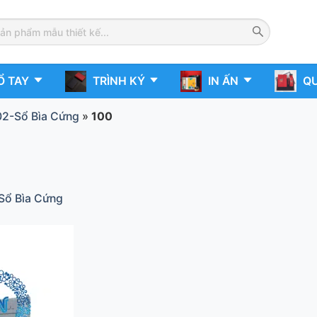
Ổ TAY
TRÌNH KÝ
IN ẤN
QU
2-Sổ Bìa Cứng
»
100
Sổ Bìa Cứng