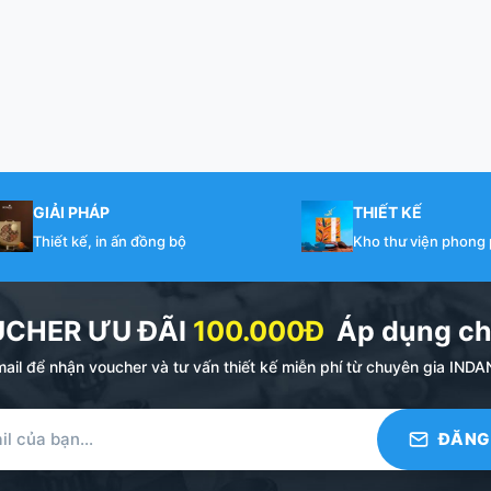
GIẢI PHÁP
THIẾT KẾ
Thiết kế, in ấn đồng bộ
Kho thư viện phong
UCHER ƯU ĐÃI
100.000Đ
Áp dụng ch
ail để nhận voucher và tư vấn thiết kế miễn phí từ chuyên gia I