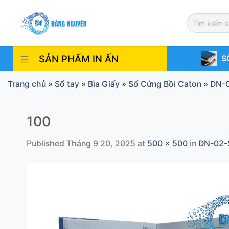
Skip
to
content
SẢN PHẨM IN ẤN
S
Trang chủ
»
Sổ tay
»
Bìa Giấy
»
Sổ Cứng Bồi Caton
»
DN-0
100
Published
Tháng 9 20, 2025
at
500 × 500
in
DN-02-