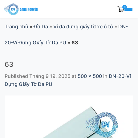
Skip
0
to
content
Trang chủ
»
Đồ Da
»
Ví da đựng giấy tờ xe ô tô
»
DN-
20-Ví Đựng Giấy Tờ Da PU
»
63
63
Published
Tháng 9 19, 2025
at
500 × 500
in
DN-20-Ví
Đựng Giấy Tờ Da PU