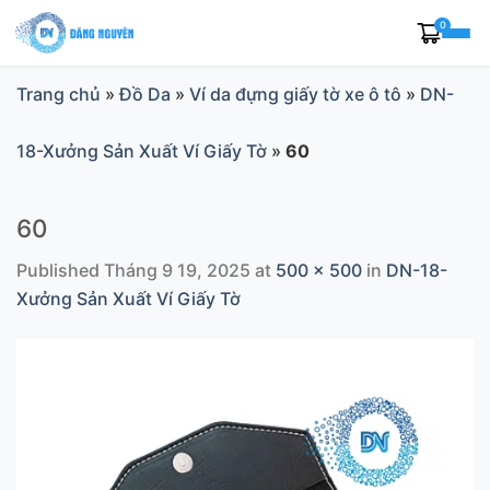
Skip
0
to
content
Trang chủ
»
Đồ Da
»
Ví da đựng giấy tờ xe ô tô
»
DN-
18-Xưởng Sản Xuất Ví Giấy Tờ
»
60
60
Published
Tháng 9 19, 2025
at
500 × 500
in
DN-18-
Xưởng Sản Xuất Ví Giấy Tờ