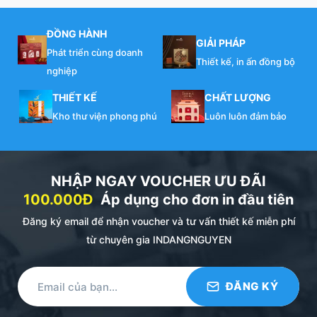
ĐỒNG HÀNH
GIẢI PHÁP
Phát triển cùng doanh
Thiết kế, in ấn đồng bộ
nghiệp
THIẾT KẾ
CHẤT LƯỢNG
Kho thư viện phong phú
Luôn luôn đảm bảo
NHẬP NGAY VOUCHER ƯU ĐÃI
100.000Đ
Áp dụng cho đơn in đầu tiên
Đăng ký email để nhận voucher và tư vấn thiết kế miễn phí
từ chuyên gia INDANGNGUYEN