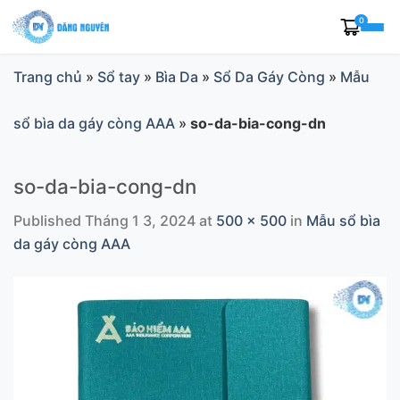
Skip
0
to
content
Trang chủ
»
Sổ tay
»
Bìa Da
»
Sổ Da Gáy Còng
»
Mẫu
sổ bìa da gáy còng AAA
»
so-da-bia-cong-dn
so-da-bia-cong-dn
Published
Tháng 1 3, 2024
at
500 × 500
in
Mẫu sổ bìa
da gáy còng AAA