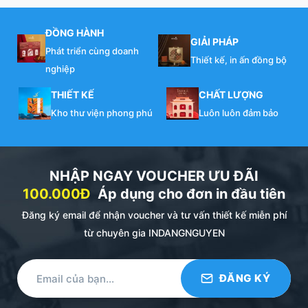
ĐỒNG HÀNH
GIẢI PHÁP
Phát triển cùng doanh
Thiết kế, in ấn đồng bộ
nghiệp
THIẾT KẾ
CHẤT LƯỢNG
Kho thư viện phong phú
Luôn luôn đảm bảo
NHẬP NGAY VOUCHER ƯU ĐÃI
100.000Đ
Áp dụng cho đơn in đầu tiên
Đăng ký email để nhận voucher và tư vấn thiết kế miễn phí
từ chuyên gia INDANGNGUYEN