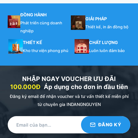
ĐỒNG HÀNH
GIẢI PHÁP
Phát triển cùng doanh
Thiết kế, in ấn đồng bộ
nghiệp
THIẾT KẾ
CHẤT LƯỢNG
Kho thư viện phong phú
Luôn luôn đảm bảo
NHẬP NGAY VOUCHER ƯU ĐÃI
100.000Đ
Áp dụng cho đơn in đầu tiên
Đăng ký email để nhận voucher và tư vấn thiết kế miễn phí
từ chuyên gia INDANGNGUYEN