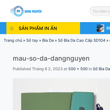
Skip
to
content
SẢN PHẨM IN ẤN
S
Trang chủ
»
Sổ tay
»
Bìa Da
»
Sổ Bìa Da Cao Cấp SD104
»
mau-so-da-dangnguyen
Published
Tháng 8 2, 2023
at
500 × 500
in
Sổ Bìa D