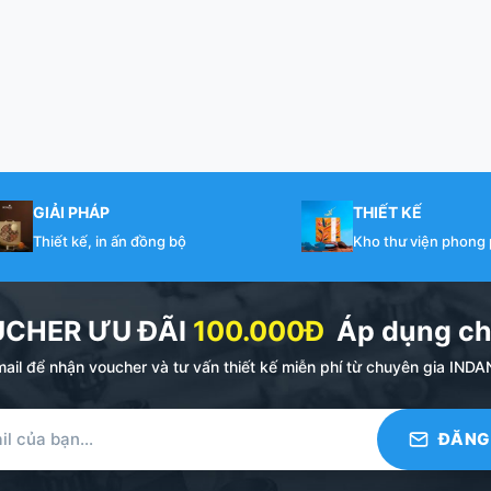
GIẢI PHÁP
THIẾT KẾ
Thiết kế, in ấn đồng bộ
Kho thư viện phong
UCHER ƯU ĐÃI
100.000Đ
Áp dụng ch
ail để nhận voucher và tư vấn thiết kế miễn phí từ chuyên gia I