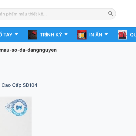
Ổ TAY
TRÌNH KÝ
IN ẤN
QU
mau-so-da-dangnguyen
a Cao Cấp SD104