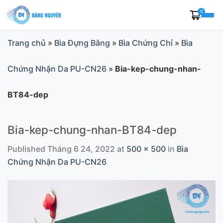
Skip
0
to
content
Trang chủ
»
Bìa Đựng Bằng
»
Bìa Chứng Chỉ
»
Bìa
Chứng Nhận Da PU-CN26
»
Bia-kep-chung-nhan-
BT84-dep
Bia-kep-chung-nhan-BT84-dep
Published
Tháng 6 24, 2022
at
500 × 500
in
Bìa
Chứng Nhận Da PU-CN26