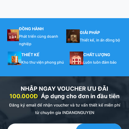
ĐỒNG HÀNH
GIẢI PHÁP
Phát triển cùng doanh
Thiết kế, in ấn đồng bộ
nghiệp
THIẾT KẾ
CHẤT LƯỢNG
Kho thư viện phong phú
Luôn luôn đảm bảo
NHẬP NGAY VOUCHER ƯU ĐÃI
100.000Đ
Áp dụng cho đơn in đầu tiên
Đăng ký email để nhận voucher và tư vấn thiết kế miễn phí
từ chuyên gia INDANGNGUYEN