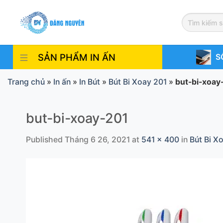
Skip
to
content
SẢN PHẨM IN ẤN
S
Trang chủ
»
In ấn
»
In Bút
»
Bút Bi Xoay 201
»
but-bi-xoay
but-bi-xoay-201
Published
Tháng 6 26, 2021
at
541 × 400
in
Bút Bi X