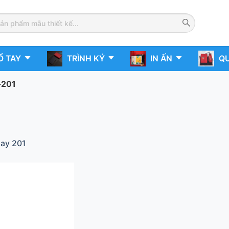
Ổ TAY
TRÌNH KÝ
IN ẤN
QU
-201
oay 201