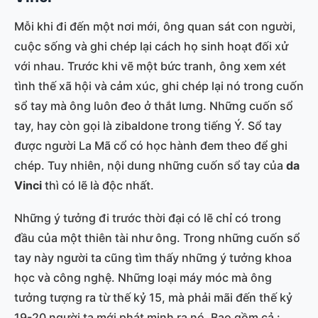
Mỗi khi đi đến một nơi mới, ông quan sát con người,
cuộc sống và ghi chép lại cách họ sinh hoạt đối xử
với nhau. Trước khi vẽ một bức tranh, ông xem xét
tình thế xã hội và cảm xúc, ghi chép lại nó trong cuốn
sổ tay mà ông luôn đeo ở thắt lưng. Những cuốn sổ
tay, hay còn gọi là zibaldone trong tiếng Ý. Sổ tay
được người La Mã cổ có học hành đem theo để ghi
chép. Tuy nhiên, nội dung những cuốn sổ tay của
da
Vinci
thì có lẽ là độc nhất.
Những ý tưởng đi trước thời đại có lẽ chỉ có trong
đầu của một thiên tài như ông. Trong những cuốn sổ
tay này người ta cũng tìm thấy những ý tưởng khoa
học và công nghệ. Những loại máy móc mà ông
tưởng tượng ra từ thế kỷ 15, mà phải mãi đến thế kỷ
19-20 người ta mới phát minh ra nó. Bao gồm cả :