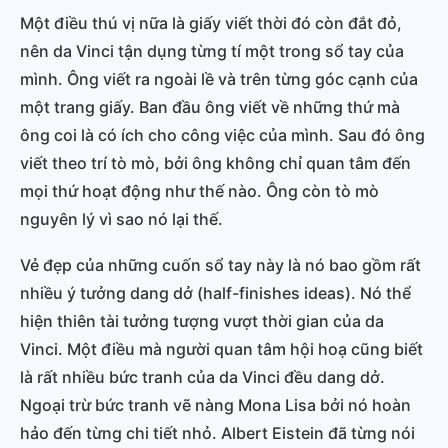
Một điều thú vị nữa là giấy viết thời đó còn đắt đỏ,
nên da Vinci tận dụng từng tí một trong sổ tay của
mình. Ông viết ra ngoài lề và trên từng góc cạnh của
một trang giấy. Ban đầu ông viết về những thứ mà
ông coi là có ích cho công việc của mình. Sau đó ông
viết theo trí tò mò, bởi ông không chỉ quan tâm đến
mọi thứ hoạt động như thế nào. Ông còn tò mò
nguyên lý vì sao nó lại thế.
Vẻ đẹp của những cuốn sổ tay này là nó bao gồm rất
nhiều ý tưởng dang dở (half-finishes ideas). Nó thể
hiện thiên tài tưởng tượng vượt thời gian của da
Vinci. Một điều mà người quan tâm hội hoạ cũng biết
là rất nhiều bức tranh của da Vinci đều dang dở.
Ngoại trừ bức tranh vẽ nàng Mona Lisa bởi nó hoàn
hảo đến từng chi tiết nhỏ. Albert Eistein đã từng nói