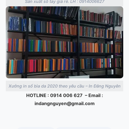
Sản xuất sổ tay giá rẻ. LH : 0914006627
Xưởng in sổ bìa da 2020 theo yêu cầu – In Đăng Nguyên
HOTLINE : 0914 006 627 – Email :
indangnguyen@gmail.com